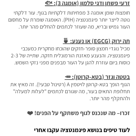
זרעי פשתן ודגי סלמון (אומגה 3):
🐟
חומצות שומן אומגה 3 מפחיתות דלקתיות בגוף. עור דלקתי
נוטה לייצר יותר פיגמנטציה (PIH). האומגה שומרת על מחסום
העור גמיש ובריא, מה שעוזר לכתמים להחלים מהר יותר.
תה ירוק (EGCG) או נענע:
🍵
מכיל נוגדי חמצון סופר-חזקים שהוכחו מחקרית כמעכבי
פיגמנטציה. והנענע מאזנת הורמונלית חזקה. שתייה של 2-3
כוסות ביום עוזרת להגן על העור מבפנים מפני נזקי השמש.
בטטה וגזר (בטא-קרוטן):
🥕
הגוף הופך בטא-קרוטן לויטמין A (רטינול טבעי!). זה מאיץ את
תחלופת התאים בעור, מה שגורם לכתמים "לעלות למעלה"
ולהתקלף מהר יותר.
זכרו– מה שנכנס לגוף משתקף על הפנים!
❤️
לעוד טיפים בנושא פיגמנטציה עקבו אחרי