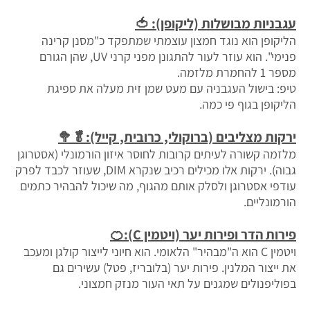
עגבניות מבושלות (ליקופן):
🍅
הליקופן הוא נוגד חמצון עוצמתי שמתפקד כ"מסנן קרינה
פנימי". הוא עוזר לעור להתגונן מפני קרני UV, שהן הגורם
מספר 1 להחמרת מלזמה.
טיפ: בישול העגבניה עם מעט שמן זית מעלה את ספיגת
הליקופן בגוף פי כמה.
ירקות מצליבים (ברוקולי, כרובית, קייל):
🥬
🥦
מלזמה קשורה לעיתים קרובות לחוסר איזון הורמונלי (אסטרוגן
גבוה). ירקות אלו מכילים רכיב שנקרא DIM, שעוזר לכבד לפרק
עודפי אסטרוגן ולסלק אותם מהגוף, מה שיכול להבהיר כתמים
הורמונליים.
פירות הדר ופירות יער (ויטמין C):
🍊
ויטמין C הוא ה"מבהיר" הלאומי. הוא חיוני לייצור קולגן ומעכב
את ייצור המלנין. פירות יער (בלובריז, פטל) עשירים גם
בפוליפנולים שמגנים על תאי העור מנזק חמצוני.