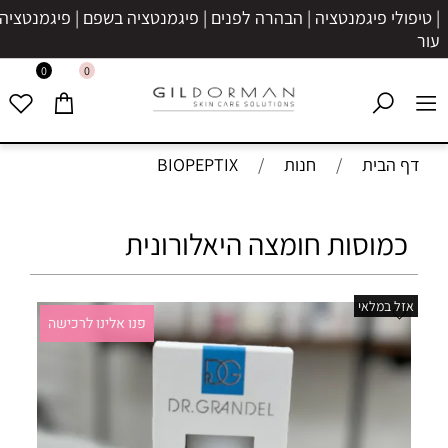
| טיפולי פיגמנטציה | הבהרה לפנים | פיגמנטציה בשפם | פיגמנטציה בע
עור
0
0
דף הבית
/
חנות
/
BIOPEPTIX
כמוסות חומצה היאלורונית
אזל במלאי
פנו אלינו לרכישה